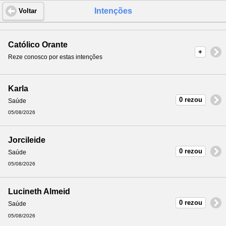
Intenções
Voltar
Católico Orante
+
Reze conosco por estas intenções
Karla
0 rezou
Saúde
05/08/2026
Jorcileide
0 rezou
Saúde
05/08/2026
Lucineth Almeid
0 rezou
Saúde
05/08/2026