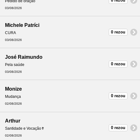
0 rezou
Pedido de oração
03/08/2026
Michele Patríci
0 rezou
CURA
03/08/2026
José Raimundo
0 rezou
Pela saúde
03/08/2026
Monize
0 rezou
Mudança
02/08/2026
Arthur
0 rezou
Santidade e Vocação✝
02/08/2026